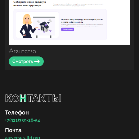
Агентство
Смотреть
КО
Н
ТАКТЫ
Телефон
+7(921)339-28-54
Почта
a@versus-ltd.org